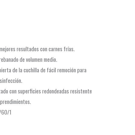
ejores resultados con carnes frías.
 rebanado de volumen medio.
bierta de la cuchilla de fácil remoción para
infección.
zado con superficies redondeadas resistente
sprendimientos.
/60/1